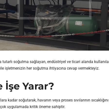
nda tutarlı soğutma sağlayan, endüstriyel ve ticari alanda kullanı
i ile işletmenizin her soğutma ihtiyacına cevap vermekteyiz.
e İşe Yarar?
ıklara kadar soğutarak, havanın veya proses sıvılarının sıcaklığın
irçok uygulamada kritik öneme sahiptir.